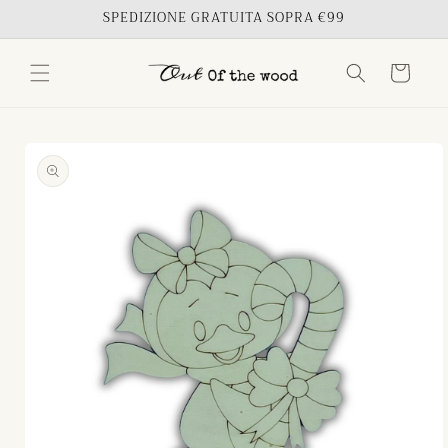
Vai
SPEDIZIONE GRATUITA SOPRA €99
direttamente
ai contenuti
Carrello
Passa alle
informazioni
sul
prodotto