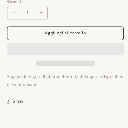
Quantità
Quantità
Diminuisci
Aumenta
quantità
quantità
per
per
Pinguino
Pinguino
Aggiungi al carrello
con
con
candy
candy
cane
cane
Sagoma in
legno di pioppo 4mm da dipingere, disponibile
in varie misure.
Share