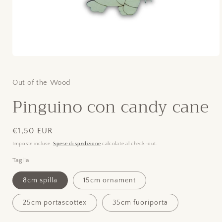
Apri
contenuti
multimediali
1
Out of the Wood
in
finestra
Pinguino con candy cane
modale
Prezzo
€1,50 EUR
di
Imposte incluse.
Spese di spedizione
calcolate al check-out.
listino
Taglia
8cm spilla
15cm ornament
25cm portascottex
35cm fuoriporta